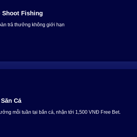
 Shoot Fishing
àn trả thưởng không giới hạn
 Săn Cá
ưởng mỗi tuần tại bắn cá, nhận tới 1,500 VNĐ Free Bet.