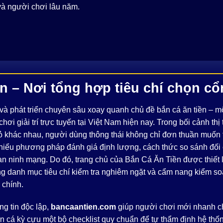
và người chơi lâu năm.
n – Nơi tổng hợp tiêu chí chọn cổ
 phát triển chuyên sâu xoay quanh chủ đề bắn cá ăn tiền – m
ơi giải trí trực tuyến tại Việt Nam hiện nay. Trong bối cảnh thị
 khác nhau, người dùng thông thái không chỉ đơn thuần muốn tì
u hiểu phương pháp đánh giá định lượng, cách thức so sánh đối
an ninh mạng. Do đó, trang chủ của Bắn Cá Ăn Tiền được thiết lập
g danh mục tiêu chí kiểm tra nghiêm ngặt và cẩm nang kiểm soát 
 chính.
g tin độc lập,
bancaantien.com
giúp người chơi mới nhanh c
n cá kỳ cựu một bộ checklist quy chuẩn để tự thẩm định hệ th