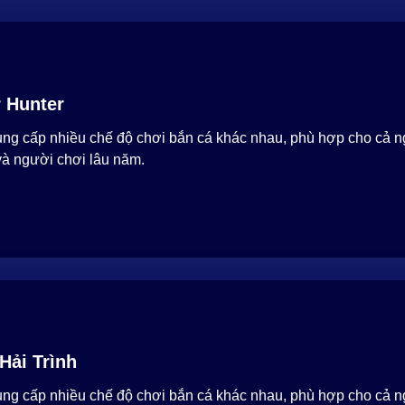
r Hunter
ng cấp nhiều chế độ chơi bắn cá khác nhau, phù hợp cho cả 
và người chơi lâu năm.
Hải Trình
ng cấp nhiều chế độ chơi bắn cá khác nhau, phù hợp cho cả 