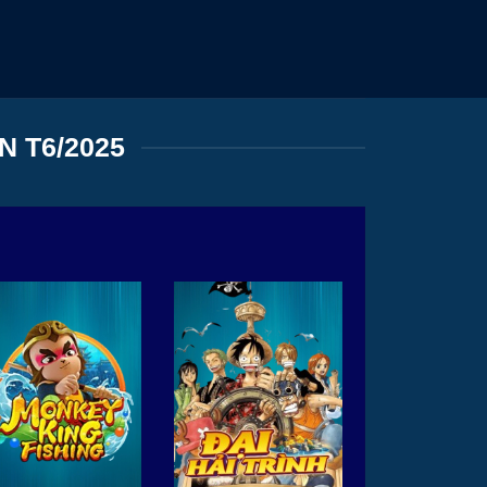
 T6/2025
Chơi ngay
Chơi ngay
Xem review
Xem review