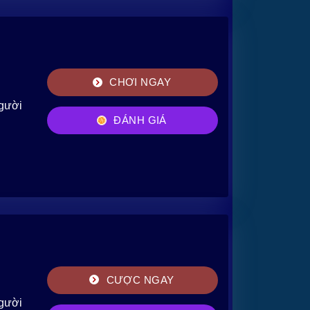
CHƠI NGAY
người
ĐÁNH GIÁ
CƯỢC NGAY
người