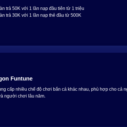
n trả 50K với 1 lần nạp đầu tiên từ 1 triệu
àn trả 30K với 1 lần nạp thẻ đầu từ 500K
gon Funtune
ng cấp nhiều chế độ chơi bắn cá khác nhau, phù hợp cho cả 
và người chơi lâu năm.