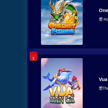
One
Ho
1
Vua
Th