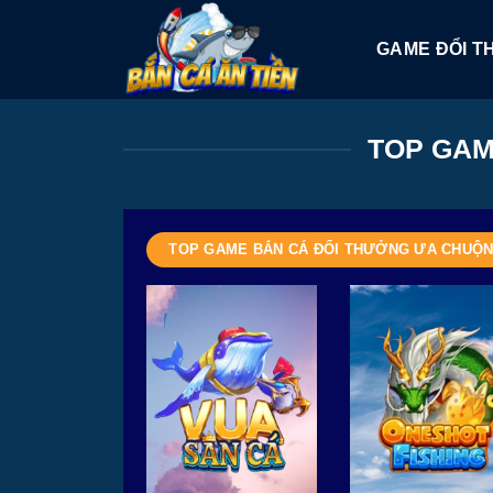
Bỏ
qua
GAME ĐỔI 
nội
dung
TOP GAM
TOP GAME BẮN CÁ ĐỔI THƯỞNG ƯA CHUỘ
Chơi ngay
Chơi ngay
Xem review
Xem review