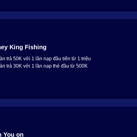
ey King Fishing
n trả 50K với 1 lần nạp đầu tiên từ 1 triệu
àn trả 30K với 1 lần nạp thẻ đầu từ 500K
n You on